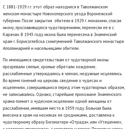
С 1881-1929 г.г. этот образ находился в Таволжанском
женском монастыре Новохоперского уезда Воронежской
губернии. После закрытия обители в 1929 г. монахини, спасая
икону, прославившуюся чудотворениями, перенесли ее в с.
Карачан. В 1943 году икона была перенесена в Знаменский
храм г. Борисоглебска схиигуменией Таволжанского монастыря
Аполлинарией и насельницами обители.
По имеющимся свидетельствам от чудотворной иконы
прозревали слепые, хромые обретали хождение,
расслабленные утверждались в членах, недужные исцелялись.
Во время гонений на церковь сведения о чудесах и
исцелениях, совершившихся перед этим чудотворных образом,
не записывались. Однако, старейшие прихожане Знаменского
храма помнят о чудесном исцелении одной женщины от
расслабления, имевшим место в 1959 году. Больная была
внесена в храм на носилках ее сродниками, доставлена к
чудотворному образу Богоматери «Отрада», или «Утешение»,
к которому приложилась с молитвою и верою. Примерно через