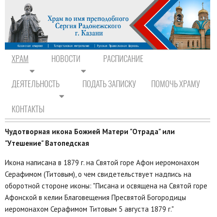
ХРАМ
НОВОСТИ
РАСПИСАНИЕ
ДЕЯТЕЛЬНОСТЬ
ПОДАТЬ ЗАПИСКУ
ПОМОЧЬ ХРАМУ
На главную
/
Храм
/
Святыни
СВЯТЫНИ
КОНТАКТЫ
Чудотворная икона Божией Матери "Отрада" или
"Утешение" Ватопедская
Икона написана в 1879 г. на Святой горе Афон иеромонахом
Серафимом (Титовым), о чем свидетельствует надпись на
оборотной стороне иконы: "Писана и освящена на Святой горе
Афонской в келии Благовещения Пресвятой Богородицы
иеромонахом Серафимом Титовым 5 августа 1879 г."