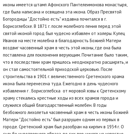
иконы имеется штамп Афонского Пантелеимонова монастыря,
где была написана и освящена эта икона. Образ Пресвятой
Богородицы "Достойно есть" издавна почитался в г.
Борисоглебске. В 1871 г. после молебного пения перед этой
святой иконой город был чудесно избавлен от холеры. Купец
Иванов на месте молебна в благодарность Божией Матери
воздвиг часовенный храм в честь этой иконы, где она была
поставлена для поклонения верующим. Почитание было таким,
что в последствии храм пришлось неоднократно расширять, и
он стал самостоятельной приходской церковью. После
строительства в 1901 г. величественного Сретенского храма
икона была перенесена туда. Ежегодно в день чудесного
избавления г . Борисоглебска от моровой язвы к Сретенскому
храму стекались крестные ходы из всех храмов города и
служился общий благодарственный молебен. В годы
безбожного лихолетья часовенный храм в честь иконы Божией
Матери "Достойно есть" был разрушен одним из первых в
городе. Сретенский храм был разобран на кирпич в 1934 г. О
судьбе чудотворного образа до сих пор ничего не известно.