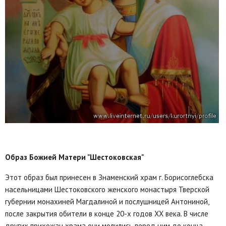
Образ Божией Матери "Шестоковская"
Этот образ был принесен в Знаменский храм г. Борисоглебска
насельницами Шестоковского женского монастыря Тверской
губернии монахиней Магдалиной и послушницей Антониной,
после закрытия обители в конце 20-х годов XX века. В числе
других прихожан храма они молились перед ним до конца