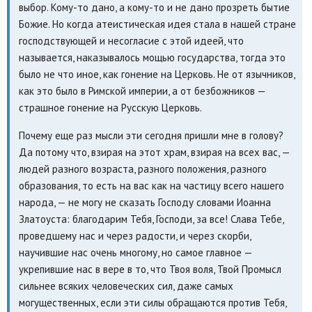
выбор. Кому-то дано, а кому-то и не дано прозреть бытие
Божие. Но когда атеистическая идея стала в нашей стране
господствующей и несогласие с этой идеей, что
называется, наказывалось мощью государства, тогда это
было не что иное, как гонение на Церковь. Не от язычников,
как это было в Римской империи, а от безбожников —
страшное гонение на Русскую Церковь.
Почему еще раз мысли эти сегодня пришли мне в голову?
Да потому что, взирая на этот храм, взирая на всех вас, —
людей разного возраста, разного положения, разного
образования, то есть на вас как на частицу всего нашего
народа, — не могу не сказать Господу словами Иоанна
Златоуста: благодарим Тебя, Господи, за все! Слава Тебе,
проведшему нас и через радости, и через скорби,
научившие нас очень многому, но самое главное —
укрепившие нас в вере в то, что Твоя воля, Твой Промысл
сильнее всяких человеческих сил, даже самых
могущественных, если эти силы обращаются против Тебя,