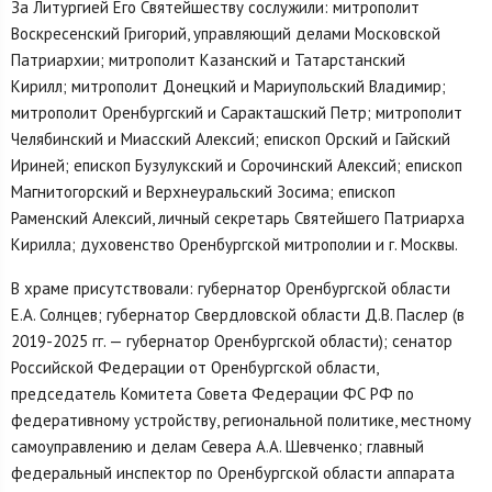
За Литургией Его Святейшеству сослужили: митрополит
Воскресенский Григорий, управляющий делами Московской
Патриархии; митрополит Казанский и Татарстанский
Кирилл; митрополит Донецкий и Мариупольский Владимир;
митрополит Оренбургский и Саракташский Петр; митрополит
Челябинский и Миасский Алексий; епископ Орский и Гайский
Ириней; епископ Бузулукский и Сорочинский Алексий; епископ
Магнитогорский и Верхнеуральский Зосима; епископ
Раменский Алексий, личный секретарь Святейшего Патриарха
Кирилла; духовенство Оренбургской митрополии и г. Москвы.
В храме присутствовали: губернатор Оренбургской области
Е.А. Солнцев; губернатор Свердловской области Д.В. Паслер (в
2019-2025 гг. — губернатор Оренбургской области); сенатор
Российской Федерации от Оренбургской области,
председатель Комитета Совета Федерации ФС РФ по
федеративному устройству, региональной политике, местному
самоуправлению и делам Севера А.А. Шевченко; главный
федеральный инспектор по Оренбургской области аппарата