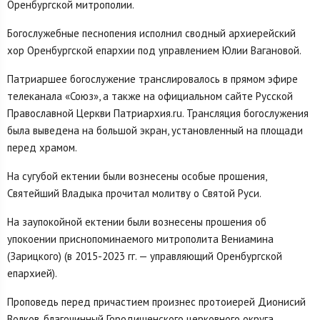
Оренбургской митрополии.
Богослужебные песнопения исполнил сводный архиерейский
хор Оренбургской епархии под управлением Юлии Вагановой.
Патриаршее богослужение транслировалось в прямом эфире
телеканала «Союз», а также на официальном сайте Русской
Православной Церкви Патриархия.ru. Трансляция богослужения
была выведена на большой экран, установленный на площади
перед храмом.
На сугубой ектении были вознесены особые прошения,
Святейший Владыка прочитал молитву о Святой Руси.
На заупокойной ектении были вознесены прошения об
упокоении приснопоминаемого митрополита Вениамина
(Зарицкого) (в 2015-2023 гг. — управляющий Оренбургской
епархией).
Проповедь перед причастием произнес протоиерей Дионисий
Волков, благочинный Городищенского церковного округа