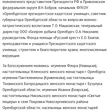
полномочного представителя Президента РФ в Приволжском
федеральном округе В.Н. Бобров; начальник ФГКОУ
«Оренбургское президентское кадетское училище», советник
губернатора Оренбургской области по вопросам военно-
патриотического воспитания Т.О. Машковская; генеральный
директор ООО «Газпром добыча Оренбург» О.А. Николаев;
руководитель Фонда помощи «Русский крест» Е.О. Благов;
преподаватели и учащиеся Президентского кадетского
училища; строители и благотворители храма; многочисленные
верующие.
За богослужением молились: игумения Флора (Новицкая),
настоятельница Успенского женского монастыря г. Оренбурга;
игумения Пантелеимона (Кривенкова), настоятельница
Тихвинского Богородицкого женского монастыря г. Бузулука
Оренбургской области; игумения Иоанна (Боярская),
настоятельница Никольского женского монастыря «Святые
пещеры» в селе Покровка Новосергиевского района
Оренбургской области; насельницы женских монастырей