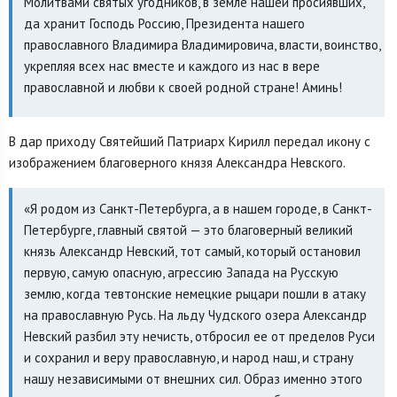
Молитвами святых угодников, в земле нашей просиявших,
да хранит Господь Россию, Президента нашего
православного Владимира Владимировича, власти, воинство,
укрепляя всех нас вместе и каждого из нас в вере
православной и любви к своей родной стране! Аминь!
В дар приходу Святейший Патриарх Кирилл передал икону с
изображением благоверного князя Александра Невского.
«Я родом из Санкт-Петербурга, а в нашем городе, в Санкт-
Петербурге, главный святой — это благоверный великий
князь Александр Невский, тот самый, который остановил
первую, самую опасную, агрессию Запада на Русскую
землю, когда тевтонские немецкие рыцари пошли в атаку
на православную Русь. На льду Чудского озера Александр
Невский разбил эту нечисть, отбросил ее от пределов Руси
и сохранил и веру православную, и народ наш, и страну
нашу независимыми от внешних сил. Образ именно этого