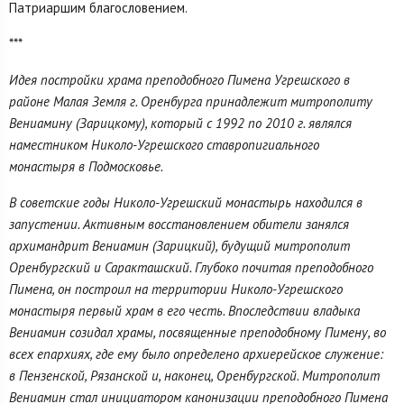
Патриаршим благословением.
***
Идея постройки храма преподобного Пимена Угрешского в
районе Малая Земля г. Оренбурга принадлежит митрополиту
Вениамину (Зарицкому), который с 1992 по 2010 г. являлся
наместником Николо-Угрешского ставропигиального
монастыря в Подмосковье.
В советские годы Николо-Угрешский монастырь находился в
запустении. Активным восстановлением обители занялся
архимандрит Вениамин (Зарицкий), будущий митрополит
Оренбургский и Саракташский. Глубоко почитая преподобного
Пимена, он построил на территории Николо-Угрешского
монастыря первый храм в его честь. Впоследствии владыка
Вениамин созидал храмы, посвященные преподобному Пимену, во
всех епархиях, где ему было определено архиерейское служение:
в Пензенской, Рязанской и, наконец, Оренбургской. Митрополит
Вениамин стал инициатором канонизации преподобного Пимена